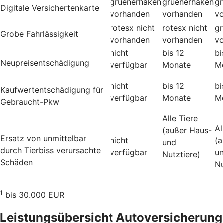
gruenerhaken
gruenerhaken
g
Digitale Versichertenkarte
vorhanden
vorhanden
v
rotesx
nicht
rotesx
nicht
g
Grobe Fahrlässigkeit
vorhanden
vorhanden
v
nicht
bis 12
bi
Neupreisentschädigung
verfügbar
Monate
M
nicht
bis 12
bi
Kauf­wert­entschädi­gung für
verfügbar
Monate
M
Gebraucht-Pkw
Alle Tiere
Al
(außer Haus-
Ersatz von unmittelbar
nicht
(a
und
durch Tierbiss verur­sachte
verfügbar
u
Nutztiere)
Schäden
Nu
1
bis 30.000 EUR
Leistungsübersicht Autoversicherung