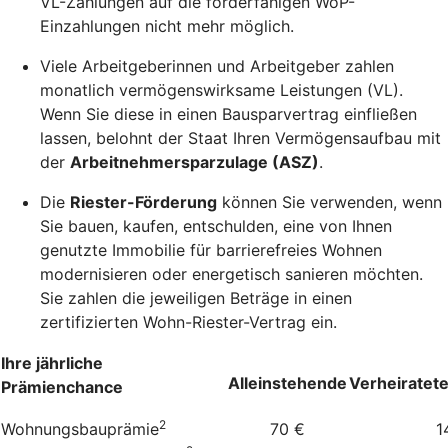
VL-Zahlungen auf die förderfähigen WoP-
Einzahlungen nicht mehr möglich.
Viele Arbeitgeberinnen und Arbeitgeber zahlen
monatlich vermögenswirksame Leistungen (VL).
Wenn Sie diese in einen Bausparvertrag einfließen
lassen, belohnt der Staat Ihren Vermögensaufbau mit
der
Arbeitnehmersparzulage (ASZ)
.
Die
Riester-Förderung
können Sie verwenden, wenn
Sie bauen, kaufen, entschulden, eine von Ihnen
genutzte Immobilie für barrierefreies Wohnen
modernisieren oder energetisch sanieren möchten.
Sie zahlen die jeweiligen Beträge in einen
zertifizierten Wohn-Riester-Vertrag ein.
Ihre jährliche
Alleinstehende
Verheiratet
Prämienchance
2
Wohnungsbauprämie
70 €
1