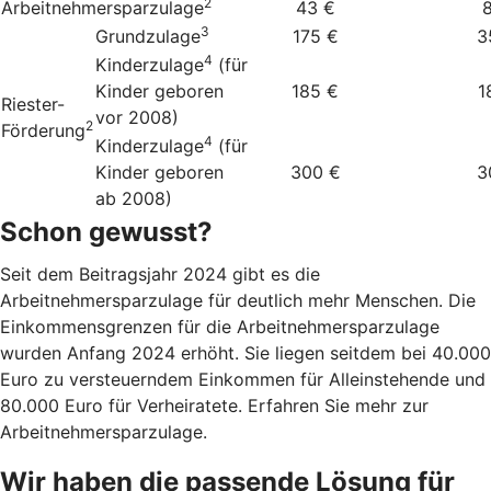
2
Arbeitnehmersparzulage
43 €
3
Grundzulage
175 €
3
4
Kinderzulage
(für
Kinder geboren
185 €
1
Riester-
vor 2008)
2
Förderung
4
Kinderzulage
(für
Kinder geboren
300 €
3
ab 2008)
Schon gewusst?
Seit dem Beitragsjahr 2024 gibt es die
Arbeitnehmersparzulage für deutlich mehr Menschen. Die
Einkommensgrenzen für die Arbeitnehmersparzulage
wurden Anfang 2024 erhöht. Sie liegen seitdem bei 40.000
Euro zu versteuerndem Einkommen für Alleinstehende und
80.000 Euro für Verheiratete. Erfahren Sie mehr zur
Arbeitnehmersparzulage.
Wir haben die passende Lösung für