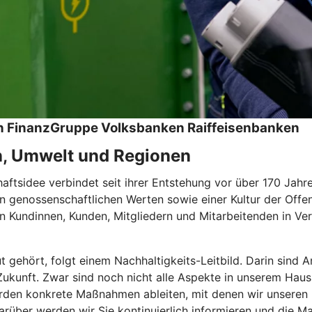
hen FinanzGruppe Volksbanken Raiffeisenbanken
n, Umwelt und Regionen
tsidee verbindet seit ihrer Entstehung vor über 170 Jahren
 genossenschaftlichen Werten sowie einer Kultur der Offen
 Kundinnen, Kunden, Mitgliedern und Mitarbeitenden in Ver
ut gehört, folgt einem Nachhaltigkeits-Leitbild. Darin sin
e Zukunft. Zwar sind noch nicht alle Aspekte in unserem Haus
den konkrete Maßnahmen ableiten, mit denen wir unseren Be
rüber werden wir Sie kontinuierlich informieren und die Ma